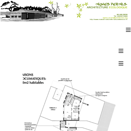
≡
≡
≡